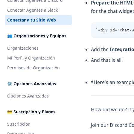
Conectar Agentes a Discord
Prepare the HTML
Conectar Agentes a Slack
for the chat widget
Conectar a tu Sitio Web
`<div id="chat-w
👥 Organizaciones y Equipos
Organizaciones
Add the
Integratio
Mi Perfil y Organización
And that is all!
Permisos de Organización
*Here's an example
⚙️ Opciones Avanzadas
Opciones Avanzadas
How did we do? If 
💳 Suscripción y Planes
Suscripción
Join our Discord 
Pago por Uso