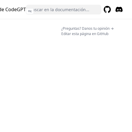
de CodeGPT
⌘
K
GitHub
(opens in a 
Discor
(opens 
(opens in a
¿Preguntas? Danos tu opinión →
Editar esta página en GitHub
pens in a new tab)