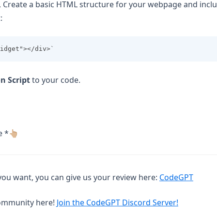
, Create a basic HTML structure for your webpage and incl
:
idget"></div>`
n Script
to your code.
 *👆🏼
(opens
you want, you can give us your review here:
CodeGPT
(opens in 
Community here!
Join the CodeGPT Discord Server!