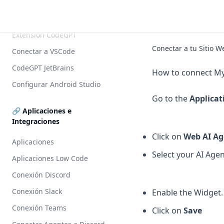
🛠️ Extensiones IDE
Extensión CodeGPT
Conectar a tu Sitio W
Conectar a VSCode
CodeGPT JetBrains
How to connect My
Configurar Android Studio
Go to the
Applicat
🔗 Aplicaciones e
Integraciones
Click on
Web AI Ag
Aplicaciones
Select your AI Agen
Aplicaciones Low Code
Conexión Discord
Conexión Slack
Enable the Widget.
Conexión Teams
Click on
Save