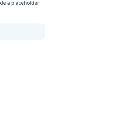
ude a placeholder
 in a new tab)
a new tab)