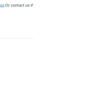
(opens in a new tab)
ocs
Or contact us if