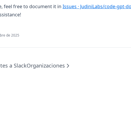
e, feel free to document it in
Issues · JudiniLabs/code-gpt-d
ssistance!
ubre de 2025
tes a Slack
Organizaciones