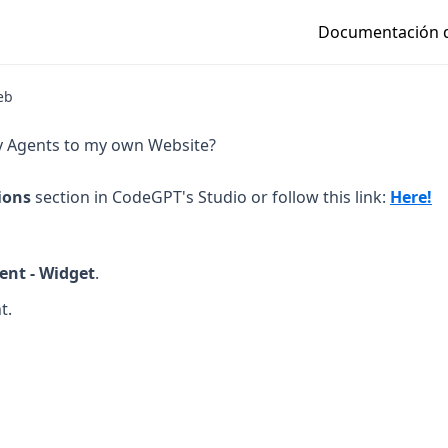
Documentación 
eb
 Agents to my own Website?
(o
ions
section in CodeGPT's Studio or follow this link:
Here!
ent - Widget
.
t.